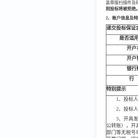
盖章版扫描件及转账
则投标将被拒绝
2、账户信息及
递交投标保证
是否适
开户
开户
银行
行
特别提示
1、投标
2、投标人
3、开具
公转账），开
部门等无税号