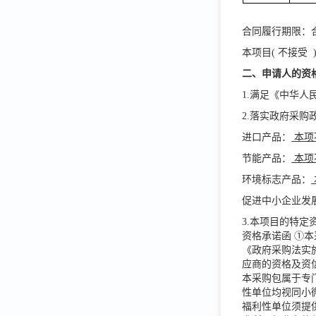
合同履行期限：
本项目
( 不接受
二、申请人的资
1.满足《中华
2.落实政府采
进口产品：
本项
节能产品：
本项
环境标志产品：
促进中小企业发
3.本项目的特定
资格承诺函
①本
《政府采购法实
应商的资格及资
本采购包属于专
性单位均视同小
福利性单位须提