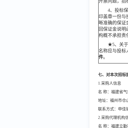
开票问题，招
4、投标
印盖章一份与
晰准确的保证金
回保证金说明
构概不承担责
★5、关
名称应与投标
件
。
七、对本次招标
1.采购人信息
名
称：福建
地址：福州市仓
联系方式：申佳
2.采购代理机构
名
称：福