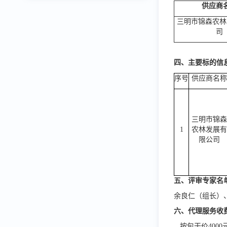
供应商
三明市锦森农林
司
四、主要标的信
序号
供应商名
三明市锦
1
农林发展
限公司
五、评审专家名
余良仁（组长）
六、代理服务收
按包干价
40