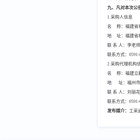
九、凡对本次公
1.采购人信息
名
称：
福建省
地
址：
福建省
联
系
人：李老
联系方式：
0591-
2.采购代理机构
名
称：
地
址：福州
联
系
人：
刘丽
联系方式：
0591-
发布
媒介：
工采通