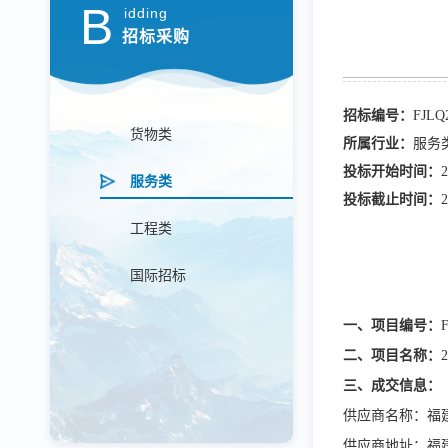
B
idding
招标采购
招标编号：
FJLQ
货物类
所属行业：
服务
投标开始时间：
2
服务类
投标截止时间：
2
工程类
国际招标
一、项目编号：
二、项目名称：
三、
成交
信息
：
供应商名称：
福
供应
商地址：福