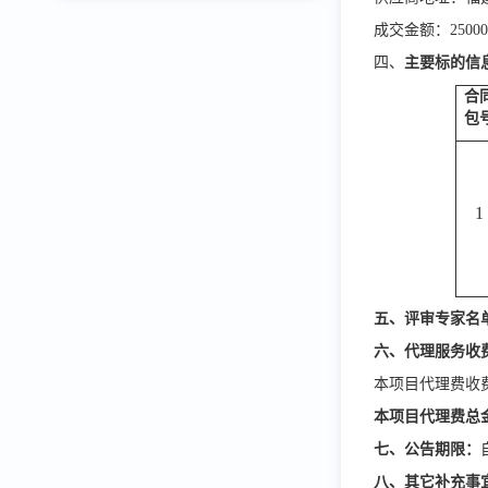
成交
金额
：2500
四、
主要标的信
合
包
1
五
、评
审
专家名
六、代理服务收
本项目代理费收
本项目代理费总
七、公告期限
：
八、其它补充事