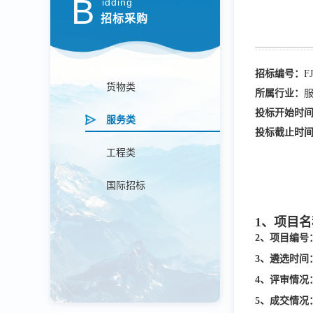
B
idding
招标采购
招标编号：
F
货物类
所属行业：
投标开始时
服务类
投标截止时
工程类
国际招标
1、项目
2、项目编号
3、遴选时间
4、评审情况
5、成交情况