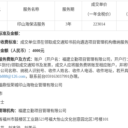
成交单价
包
服务名称
服务期
（一年含税价）
（
印山海保洁服务
3
年
223014
标准及金额：
费收费标准：
成交单位须在领取成交通知书前向遴选项目管理机构缴纳服务费
费
金额（人民币）：
4
000
元
服务费账户及方式：
账户（开户名：福建立勤项目管理有限公司，开户行：招商银
丰到付)领取成交通知书及发票，成交人应将服务费转账至相应账户，并
、公司名称、纳税人识别号、收件人姓名、收件人电话、收件地址，若开
qzb888@126.com
，联系前台059163037991办理。
福鼎恒荣城印山海物业管理有限公司
市
女士
管理机构：
福建立勤项目管理有限公司
省福州市鼓楼区工业路523号福大怡山文化创意园北区3号楼101
丽花、刘本钟、刘美云