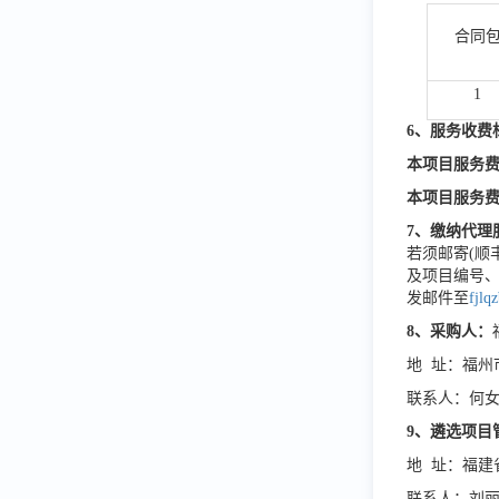
合同
1
6、
服务收费
本项目服务
本项目
服务
7、
缴纳代理
若须邮寄(顺
及项目编号
发邮件至
fjl
8、采购人：
地 址：福州
联系人：何
9、遴选项目
地 址：福建
联系人：刘