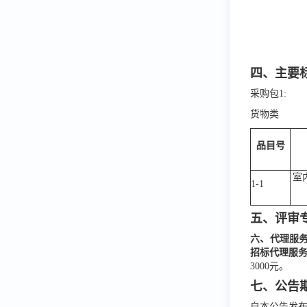
四、主要
采购包
1:
货物
类
品目号
室
1-1
五、评审
六、代理服
招标代理服
3000元。
七、公告
自本公告发