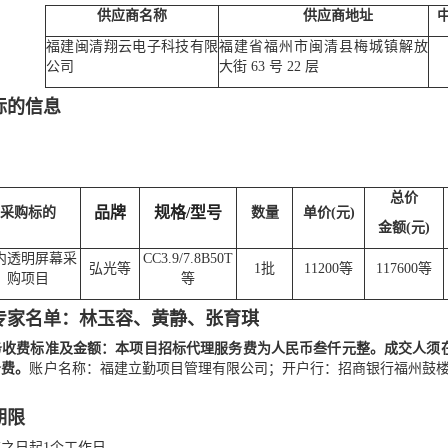
供应商名称
供应商地址
福建闽清翔云电子科技有限
福建省福州市闽清县梅城镇解放
公司
大街
63 号 22 层
标的信息
总价
品牌
规格
/型号
采购标的
数量
单价
(元)
金额
(元)
内透明屏幕采
CC3.9/7.8B50T
弘光等
1批
11200等
117600等
购项目
等
专家名单：
林玉容
、
黄静
、
张育琪
务收费标准及金额：
本项目招标代理服务费
为人民币叁仟元整
。成交人须
务费。
账户名称：福建立勤项目管理有限公司；开户行：招商银行福州鼓楼支行；账
期限
布之日起
1个工作日。