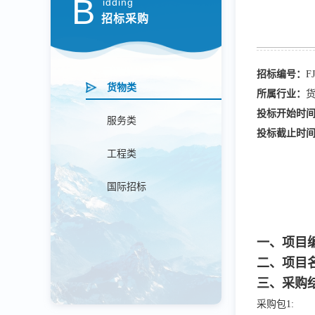
B
idding
招标采购
招标编号：
F
货物类
所属行业：
投标开始时
服务类
投标截止时
工程类
国际招标
一、项目
二、项目
三、采购
采购包
1: