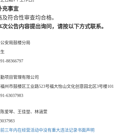
补充事宜
格及符合性审查均合格。
本次公告内容提出询问，请按以下方式联系。
市公安局鼓楼分局
先生
591-88366797
立勤项目管理有限公司
省福州市鼓楼区工业路
523号福大怡山文化创意园北区3号楼101
591-
63037983
：
陈爱琴、王佳堃、林涵萱
3037983
动前三年内在经营活动中没有重大违法记录书面声明