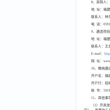
8、采购人
地
址：福建
联系人：林
电
话：0591-
9、遴选项
地
址：福建
联系人：王
E-mail：
fjl
网
址：www
10、缴纳
开户名：福
开户行：招
账
号：
591
11、其他事
（
1）开具