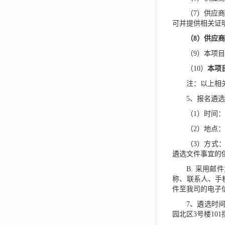
（
7）供应
可并提供相关证明
（
8）供应
（
9）本项
（
10）
本项
注：以上相
5、报名遴
（
1）时间
（
2）地点
（
3）方式
遴选文件事宜的
B. 采用邮
称、联系人、手
件至我司的电子
7、遴选时
园北区3号楼10