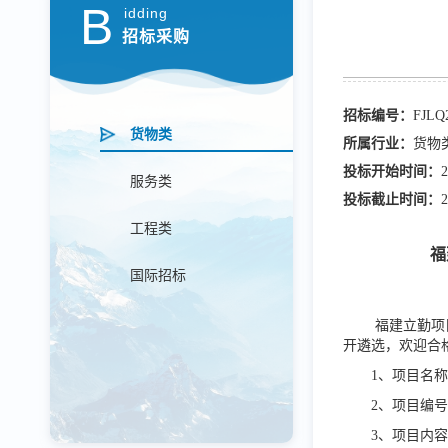
B
idding
招标采购
招标编号：
FJLQ
货物类
所属行业：
货物
投标开始时间：
2
服务类
投标截止时间：
2
工程类
福
国际招标
福建立勤项
开遴选，欢迎合
1、项目名
2、项目编号：F
3、项目内