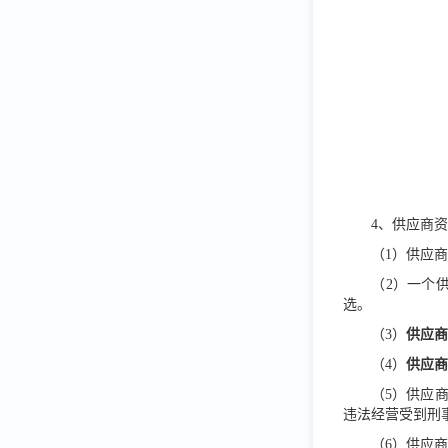
4、供应商
（
1）供应
（
2）一个
选。
（
3）
供应
（
4）
供应
（
5）供应
违法经营受到刑
（
6）供应