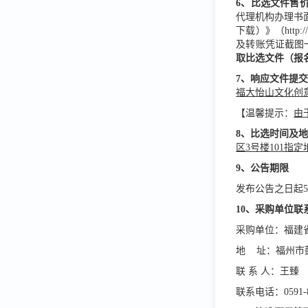
6
、
比选
文件售
代理机构办理书
下载）》（http:
及转账凭证截图一并
取
比选
文件（报
7
、响应文件提
福大怡山文化创意
【温馨提示：
由
8
、
比选
时间及
区3号楼101指
9
、公告期限
发布公告之日起
10、采购单位联
采购单位：福建
地 址：福州市
联 系 人：王臻
联系电话：0591-8