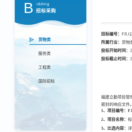
B
idding
招标采购
招标编号：
FJLQ
货物类
所属行业：
货物
投标开始时间：
2
服务类
投标截止时间：
2
工程类
国际招标
福建立勤项目管
密封的响应文件
1、项目编号：FJL
2、项目名称：
3、
比选
内
容：