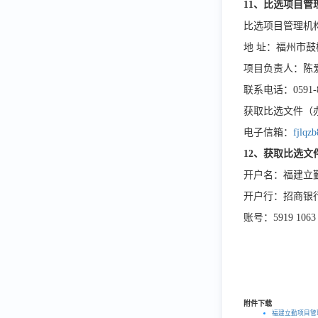
11、
比选
项目管
比选项目管理机
地 址：福州市鼓
项目负责人：陈
联系电话：0591-8
获取比选文件（办理
电子信箱：
fjlqz
12、获取
比选
文
开户名：福建立
开户行：招商银
账号：5919 1063 
附件下载
福建立勤项目管